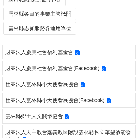
布
欄
雲林縣各目的事業主管機關
法
雲林縣志願服務各運用單位
規
專
區
財團法人慶興社會福利基金會
表
單
財團法人慶興社會福利基金會(Facebook)
下
載
社團法人雲林縣小天使發展協會
志
工
社團法人雲林縣小天使發展協會(Facebook)
招
募
雲林縣鄉土人文關懷協會
互
財團法人天主教會嘉義教區附設雲林縣私立華聖啟能發
動