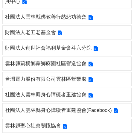
展中心
園
地
社團法人雲林縣佛教善行慈悲功德會
網
站
財團法人老五老基金會
導
覽
財團法人創世社會福利基金會斗六分院
回
首
雲林縣莿桐鄉蒜鄉麻園社區營造協會
頁
台灣電力股份有限公司雲林區營業處
雲
林
社團法人雲林縣身心障礙者重建協會
縣
政
府
社團法人雲林縣身心障礙者重建協會(Facebook)
雲
雲林縣聖心社會關懷協會
林