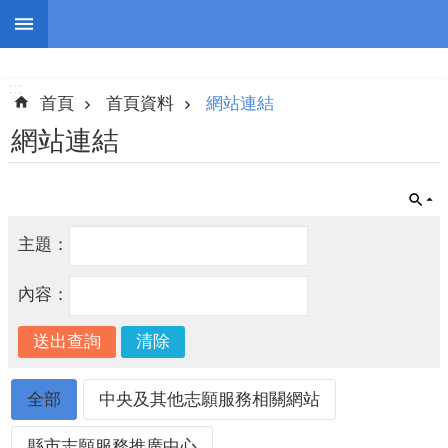
跳到主要內容區塊
:::
進
階
:::
搜
首頁
首頁資料
網站連結
尋
網站連結
認
主題：
識
我
內容：
們
志
工
團
全部
中央及其他志願服務相關網站
隊
公
縣市志願服務推廣中心