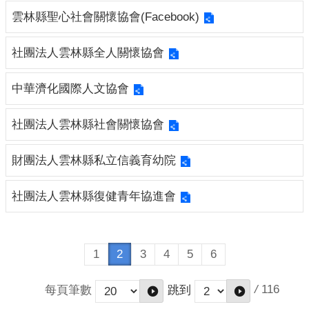
縣
雲林縣聖心社會關懷協會(Facebook)
政
府
社
社團法人雲林縣全人關懷協會
會
處
中華濟化國際人文協會
社團法人雲林縣社會關懷協會
財團法人雲林縣私立信義育幼院
社團法人雲林縣復健青年協進會
1
2
3
4
5
6
/
116
每頁筆數
跳到