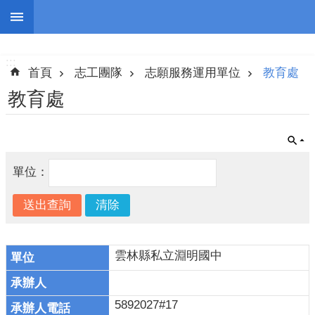
跳到主要內容區塊
:::
進
階
:::
搜
首頁
志工團隊
志願服務運用單位
教育處
尋
教育處
認
單位：
識
我
們
志
工
雲林縣私立淵明國中
團
隊
5892027#17
公