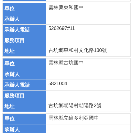
園
雲林縣東和國中
地
網
5262697#11
站
導
覽
古坑鄉東和村文化路130號
回
首
雲林縣古坑國中
頁
雲
5821004
林
縣
政
古坑鄉朝陽村朝陽路2號
府
雲林縣立維多利亞國中
雲
林