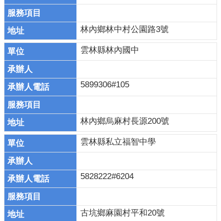
布
欄
林內鄉林中村公園路3號
法
雲林縣林內國中
規
專
區
5899306#105
表
單
下
林內鄉烏麻村長源200號
載
雲林縣私立福智中學
志
工
招
5828222#6204
募
互
古坑鄉麻園村平和20號
動