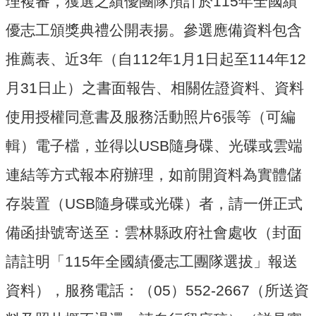
理複審，獲選之績優團隊預計於115年全國績
園
地
優志工頒獎典禮公開表揚。參選應備資料包含
網
推薦表、近3年（自112年1月1日起至114年12
站
月31日止）之書面報告、相關佐證資料、資料
導
覽
使用授權同意書及服務活動照片6張等（可編
回
輯）電子檔，並得以USB隨身碟、光碟或雲端
首
頁
連結等方式報本府辦理，如前開資料為實體儲
雲
存裝置（USB隨身碟或光碟）者，請一併正式
林
縣
備函掛號寄送至：雲林縣政府社會處收（封面
政
府
請註明「115年全國績優志工團隊選拔」報送
雲
資料），服務電話：（05）552-2667（所送資
林