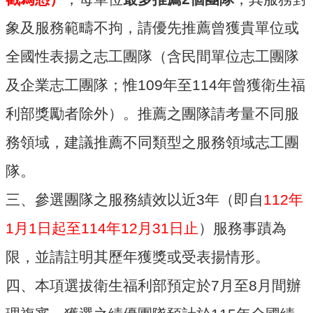
布
象及服務範疇不拘，請優先推薦曾獲貴單位或
欄
全國性表揚之志工團隊（含民間單位志工團隊
法
規
及企業志工團隊；惟109年至114年曾獲衛生福
專
區
利部獎勵者除外）。推薦之團隊請考量不同服
表
務領域，建議推薦不同類型之服務領域志工團
單
下
隊。
載
三、參選團隊之服務績效以近3年（即自
112年
志
1月1日起至114年12月31日止
）服務事蹟為
工
招
限，並請註明其歷年獲獎或受表揚情形。
募
四、本項選拔衛生福利部預定於7月至8月間辦
互
動