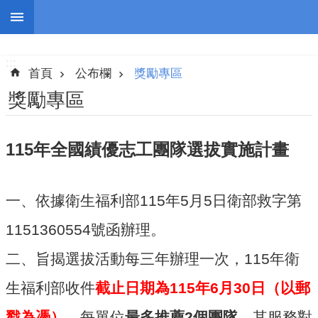
跳到主要內容區塊
:::
進
階
:::
搜
首頁
公布欄
獎勵專區
尋
獎勵專區
115年全國績優志工團隊選拔實施計畫
認
識
我
一、依據衛生福利部115年5月5日衛部救字第
們
1151360554號函辦理。
志
工
二、旨揭選拔活動每三年辦理一次，115年衛
團
生福利部收件
截止日期為115年6月30日（以郵
隊
戳為憑）
，每單位
最多推薦2個團隊
，其服務對
公