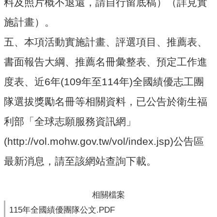
料及照片概不退還，請自行留底稿）（詳見實
縣
政
施計畫）。
府
社
五、本項活動實施計畫、評選項目、推薦表、
會
處
書面報告大綱、推薦名冊彙整表、預定工作進
度表、近6年(109年至114年)全國績優志工團
隊選拔獎勵名冊等相關資料，已公告於衛生福
利部「全球志願服務資訊網」
(http://vol.mohw.gov.tw/vol/index.jsp)公告區
最新消息，請至該網站查詢下載。
相關檔案
115年全國績優團隊公文.PDF