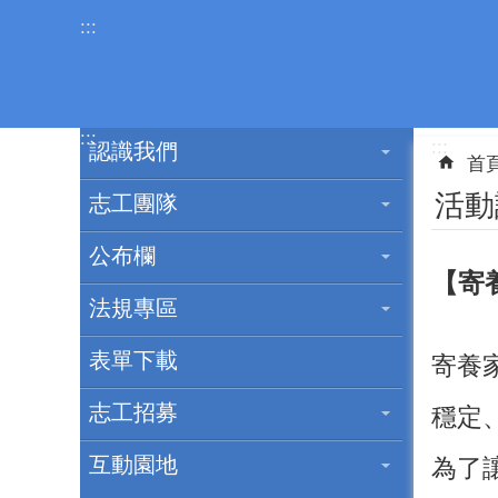
跳到主要內容區塊
:::
:::
:::
認識我們
首
活動
志工團隊
公布欄
【寄
法規專區
表單下載
寄養
志工招募
穩定
互動園地
為了