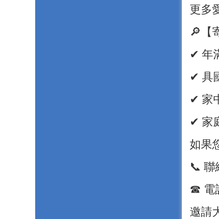
更多
🔎
✔ 年
✔ 
✔ 
✔ 
如果
📞 
☎ 電話
邀請