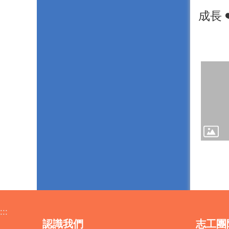
成長 ❤
:::
認識我們
志工團