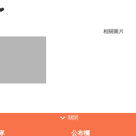
️
相關圖片
關閉
隊
公布欄