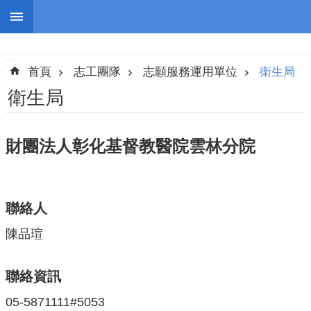
跳到主要內容區塊
:::
進
階
:::
搜
首頁
志工團隊
志願服務運用單位
衛生局
尋
衛生局
財團法人彰化基督教醫院雲林分院
認
識
我
們
聯絡人
陳品瑄
志
工
團
聯絡資訊
隊
05-5871111#5053
公