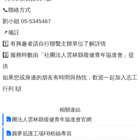
園
📞聯絡方式
地
劉小姐 05-5345467
網
站
📌備註
導
1️⃣ 有興趣者請自行聯繫主辦單位了解詳情
覽
2️⃣ 服務時數由「社團法人雲林縣復健青年協進會」提
回
供
首
頁
如果您或身邊的朋友有時間與熱忱，歡迎一起加入志工
雲
行列 🙌
林
縣
政
相關連結
府
團法人雲林縣復健青年協進會官網
雲
圓夢庇護工場FB粉絲專頁
林