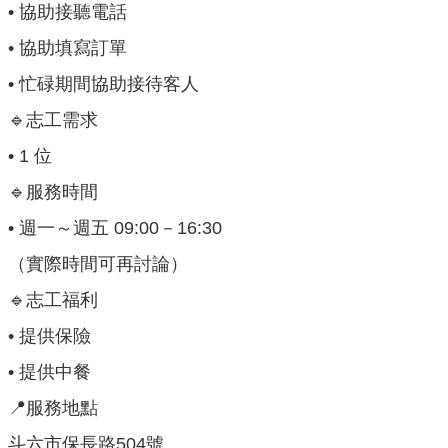
• 協助接聽電話
布
欄
• 協助填寫訂單
• 忙碌期間協助接待客人
法
規
🔹志工需求
專
區
• 1 位
🔹服務時間
表
單
• 週一～週五 09:00－16:30
下
載
（實際時間可再討論）
🔹志工福利
志
工
• 提供保險
招
• 提供中餐
募
📍服務地點
互
動
斗六市保長路504號