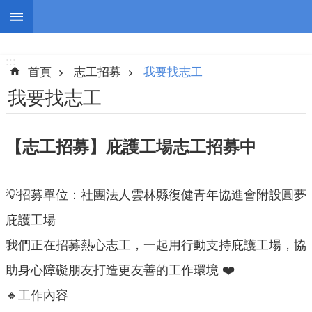
跳到主要內容區塊
:::
進
階
:::
搜
首頁
志工招募
我要找志工
尋
我要找志工
【志工招募】庇護工場志工招募中
認
識
我
💡招募單位：社團法人雲林縣復健青年協進會附設圓夢
們
庇護工場
志
我們正在招募熱心志工，一起用行動支持庇護工場，協
工
團
助身心障礙朋友打造更友善的工作環境 ❤️
隊
🔹工作內容
公