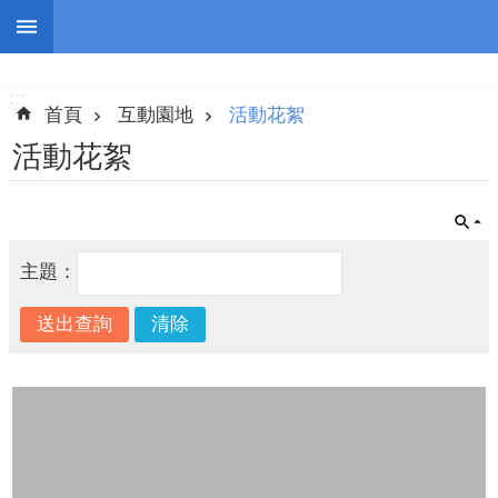
跳到主要內容區塊
:::
進
階
:::
搜
首頁
互動園地
活動花絮
尋
活動花絮
認
主題：
識
我
們
志
工
團
隊
公