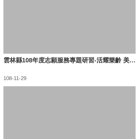
縣
政
府
社
會
處
雲林縣108年度志願服務專題研習-活耀樂齡 美好人生下半場&肌少症體適能
108-11-29