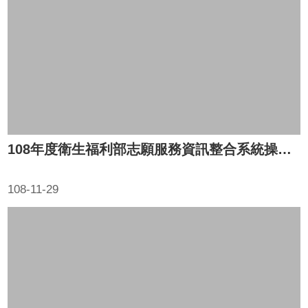
園
地
網
站
導
覽
回
首
108年度衛生福利部志願服務資訊整合系統操作說明研習(第五場)
頁
雲
108-11-29
林
縣
政
府
雲
林