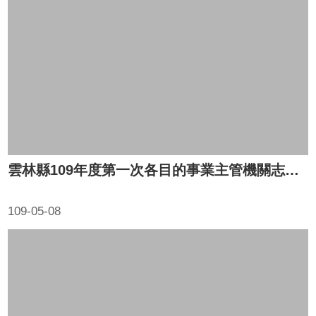
布
欄
法
規
專
區
表
單
下
雲林縣109年度第一次各目的事業主管機關志願服務聯繫會報
載
109-05-08
志
工
招
募
互
動