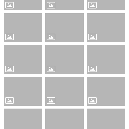
縣
政
府
社
會
處