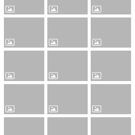
布
欄
法
規
專
區
表
單
下
載
志
工
招
募
互
動