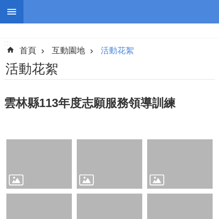
跳到主要內容區塊
:::
進
階
:::
搜
首頁
互動園地
活動花絮
尋
活動花絮
雲林縣113年度志願服務領導訓練
認
識
我
們
志
工
團
隊
公