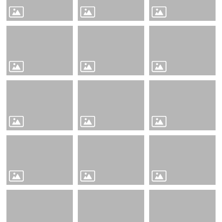
園
地
網
站
導
覽
回
首
頁
雲
林
縣
政
府
雲
林