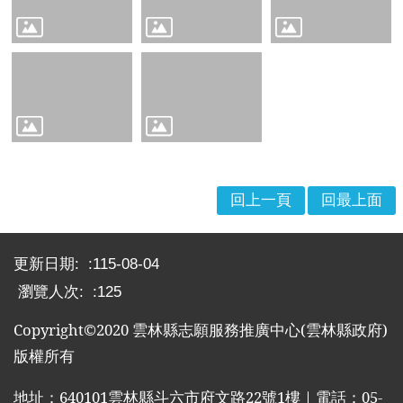
布
欄
法
規
專
區
表
單
回上一頁
回最上面
下
載
:::
更新日期:
115-08-04
志
工
瀏覽人次:
125
招
Copyright©2020
雲林縣志願服務推廣中心
(
雲林縣政府
)
募
版權所有
互
動
地址：
640101
雲林縣斗六市府文路
22
號
1
樓｜電話：
05-