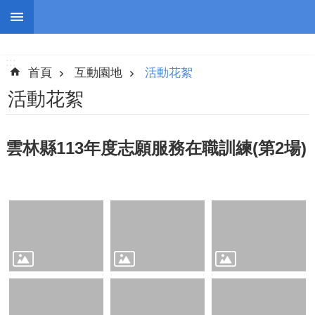
跳到主要內容區塊
:::
進
階
:::
搜
首頁
互動園地
活動花絮
尋
活動花絮
雲林縣113年度志願服務在職訓練(第2場)
認
識
我
們
志
工
團
隊
公