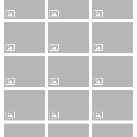
縣
政
府
社
會
處