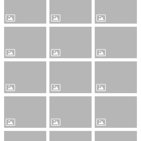
布
欄
法
規
專
區
表
單
下
載
志
工
招
募
互
動