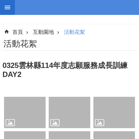
跳到主要內容區塊
:::
進
階
:::
搜
首頁
互動園地
活動花絮
尋
活動花絮
0325雲林縣114年度志願服務成長訓練
認
DAY2
識
我
們
志
工
團
隊
公