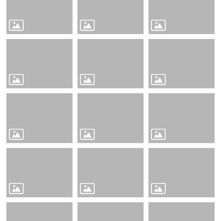
園
地
網
站
導
覽
回
首
頁
雲
林
縣
政
府
雲
林