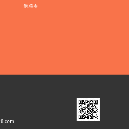
解釋令
il.com