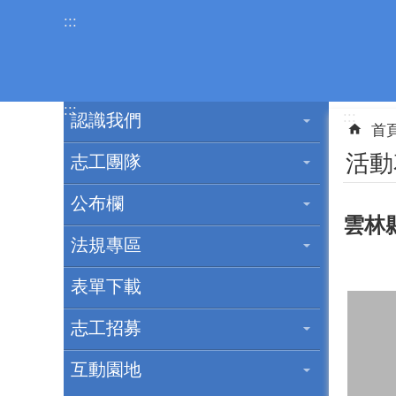
跳到主要內容區塊
:::
:::
:::
認識我們
首
活動
志工團隊
公布欄
雲林
法規專區
表單下載
志工招募
互動園地