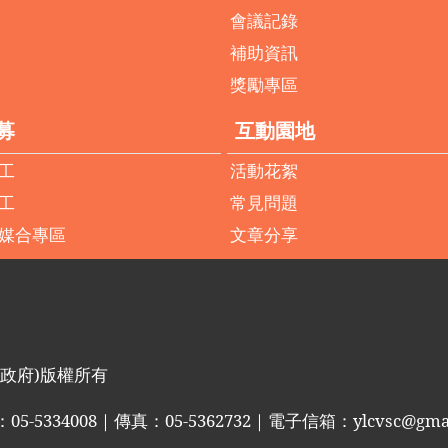
會議記錄
補助資訊
獎勵專區
募
互動園地
工
活動花絮
工
常見問題
媒合專區
文章分享
政府
)
版權所有
：
05-5334008
｜傳真：
05-5362732
｜電子信箱：
ylcvsc@gma