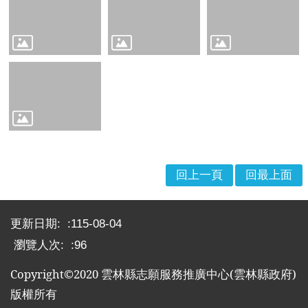
布
欄
法
規
專
區
表
單
下
回上一頁
回最上面
載
:::
志
工
更新日期:
115-08-04
招
瀏覽人次:
96
募
Copyright©2020
雲林縣志願服務推廣中心
(
雲林縣政府
)
互
版權所有
動