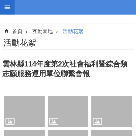
跳到主要內容區塊
:::
進
階
:::
搜
首頁
互動園地
活動花絮
尋
活動花絮
雲林縣114年度第2次社會福利暨綜合類
認
志願服務運用單位聯繫會報
識
我
們
志
工
團
隊
公