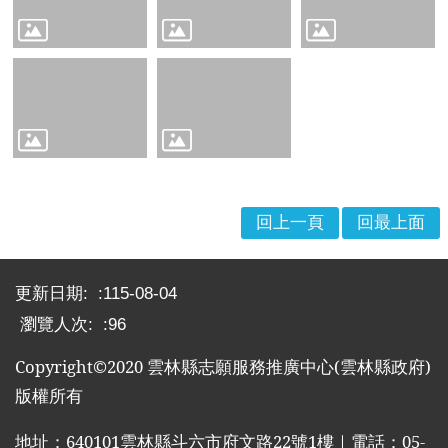
布
欄
法
規
專
區
表
單
回上一頁
回最上面
下
載
:::
更新日期:
115-08-04
志
工
瀏覽人次:
96
招
Copyright©2020
雲林縣志願服務推廣中心
(
雲林縣政府
)
募
版權所有
互
動
地址：
640101
雲林縣斗六市府文路
22
號
1
樓｜電話：
05-