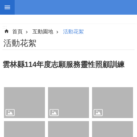
跳到主要內容區塊
:::
進
階
:::
搜
首頁
互動園地
活動花絮
尋
活動花絮
雲林縣114年度志願服務靈性照顧訓練
認
識
我
們
志
工
團
隊
公