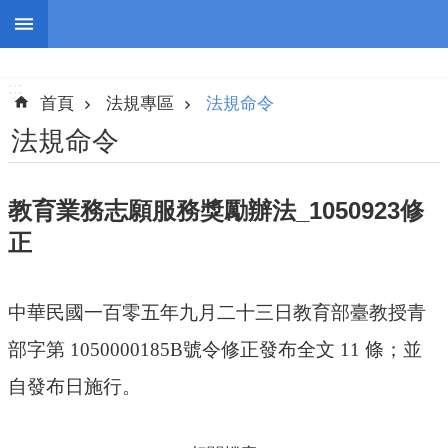
跳到主要內容區塊
:::
進
階
:::
搜
首頁
法規專區
法規命令
尋
法規命令
教育業務志願服務獎勵辦法_1050923修
認
正
識
我
們
中華民國一百零五年九月二十三日教育部臺教授青
志
部字第
1050000185B
號令修正發布全文
11
條；並
工
團
自發布日施行。
隊
公