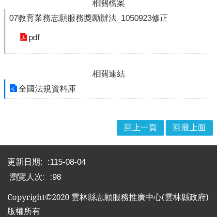
相關檔案
布
07教育業務志願服務獎勵辦法_1050923修正
欄
pdf
法
規
專
相關連結
區
全國法規資料庫
表
單
下
載
回上一頁
回最上面
志
:::
工
更新日期:
115-08-04
招
瀏覽人次:
98
募
Copyright©2020
雲林縣志願服務推廣中心
(
雲林縣政府
)
互
動
版權所有