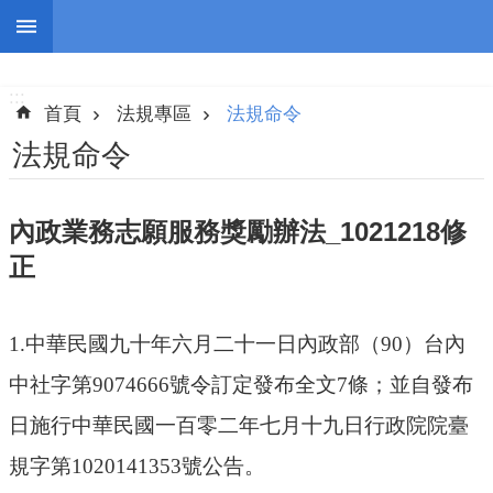
跳到主要內容區塊
:::
進
階
:::
搜
首頁
法規專區
法規命令
尋
法規命令
內政業務志願服務獎勵辦法_1021218修
認
正
識
我
們
1.
中華民國九十年六月二十一日內政部（
90
）台內
志
中社字第
9074666
號令訂定發布全文
7
條；並自發布
工
團
日施行中華民國一百零二年七月十九日行政院院臺
隊
規字第
1020141353
號公告。
公