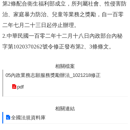
第
2
條配合衛生福利部成立，所列屬社會、性侵害防
布
欄
治、家庭暴力防治、兒童等業務之獎勵，自一百零
法
二年七月二十三日起停止辦理。
規
2.
中華民國一百零二年十二月十八日內政部台內秘
專
區
字第
1020370262
號令修正發布第
2
、
3
條條文。
表
單
相關檔案
下
05內政業務志願服務獎勵辦法_1021218修正
載
pdf
志
工
招
募
相關連結
全國法規資料庫
互
動