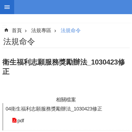
跳到主要內容區塊
:::
進
階
:::
搜
首頁
法規專區
法規命令
尋
法規命令
衛生福利志願服務獎勵辦法_1030423修
認
正
識
我
們
志
相關檔案
工
04衛生福利志願服務獎勵辦法_1030423修正
團
隊
pdf
公