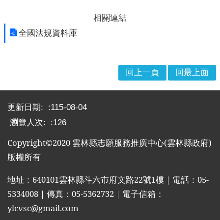
布
相關連結
欄
全國法規資料庫
法
規
專
回上一頁
回最上面
區
表
:::
單
更新日期:
115-08-04
下
瀏覽人次:
126
載
Copyright©2020
雲林縣志願服務推廣中心
(
雲林縣政府
)
志
版權所有
工
招
地址：
640101
雲林縣斗六市府文路
22
號
1
樓｜電話：
05-
募
5334008
｜傳真：
05-5362732
｜電子信箱：
互
ylcvsc@gmail.com
動