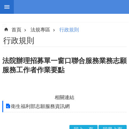
跳到主要內容區塊
:::
進
階
:::
搜
首頁
法規專區
行政規則
尋
行政規則
法院辦理招募單一窗口聯合服務業務志願
認
服務工作者作業要點
識
我
們
志
相關連結
工
衛生福利部志願服務資訊網
團
隊
公