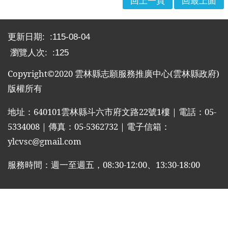
回上一頁
回最上面
布
欄
:::
更新日期:
115-08-04
法
瀏覽人次:
125
規
專
Copyright©2020
雲林縣志願服務推廣中心
(
雲林縣政府
)
區
版權所有
表
單
地址：
640101
雲林縣斗六市府文路
22
號
1
樓｜電話：
05-
下
5334008
｜傳真：
05-5362732
｜電子信箱：
載
ylcvsc@gmail.com
志
服務時間：週一至週五，
08:30-12:00
、
13:30-18:00
工
招
募
互
動