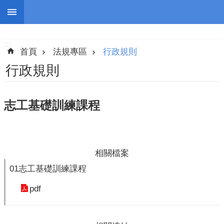
跳到主要內容區塊
:::
進
階
:::
搜
首頁
法規專區
行政規則
尋
行政規則
志工基礎訓練課程
認
識
我
們
相關檔案
志
01志工基礎訓練課程
工
pdf
團
隊
公