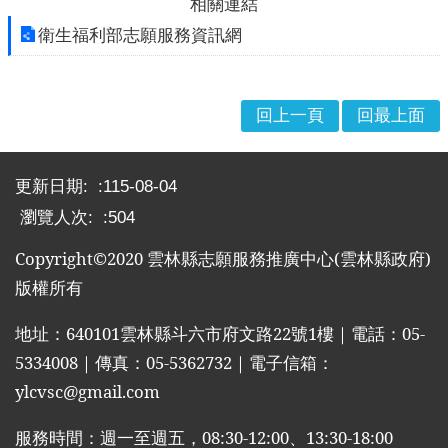
相關連結
布
衛生福利部志願服務資訊網
欄
法
規
回上一頁
回最上面
專
區
:::
更新日期:
115-08-04
表
單
瀏覽人次:
504
下
Copyright©2020
雲林縣志願服務推廣中心
(
雲林縣政府
)
載
版權所有
志
工
地址：
640101
雲林縣斗六市府文路
22
號
1
樓｜電話：
05-
招
5334008
｜傳真：
05-5362732
｜電子信箱：
募
ylcvsc@gmail.com
互
動
服務時間：週一至週五，
08:30-12:00
、
13:30-18:00