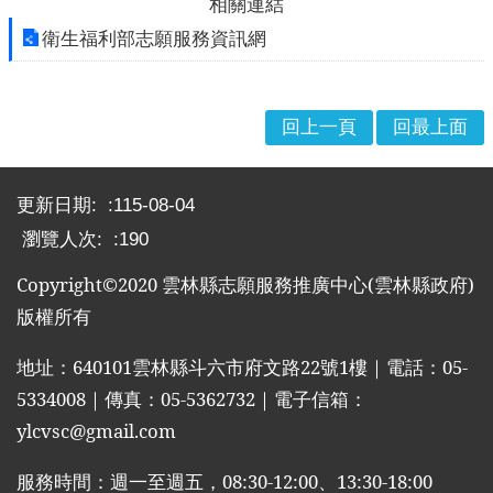
相關連結
布
衛生福利部志願服務資訊網
欄
法
規
回上一頁
回最上面
專
區
:::
更新日期:
115-08-04
表
單
瀏覽人次:
190
下
Copyright©2020
雲林縣志願服務推廣中心
(
雲林縣政府
)
載
版權所有
志
工
地址：
640101
雲林縣斗六市府文路
22
號
1
樓｜電話：
05-
招
5334008
｜傳真：
05-5362732
｜電子信箱：
募
ylcvsc@gmail.com
互
動
服務時間：週一至週五，
08:30-12:00
、
13:30-18:00