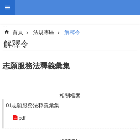
跳到主要內容區塊
:::
進
階
:::
搜
首頁
法規專區
解釋令
尋
解釋令
志願服務法釋義彙集
認
識
我
們
相關檔案
志
01志願服務法釋義彙集
工
pdf
團
隊
公