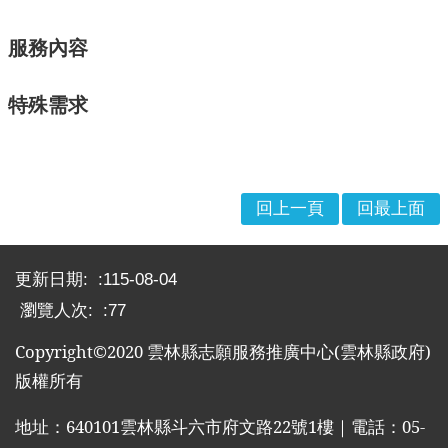
布
欄
服務內容
法
特殊需求
規
專
區
表
回上一頁
回最上面
單
下
:::
載
更新日期:
115-08-04
志
瀏覽人次:
77
工
招
Copyright©2020
雲林縣志願服務推廣中心
(
雲林縣政府
)
募
版權所有
互
地址：
640101
雲林縣斗六市府文路
22
號
1
樓｜電話：
05-
動