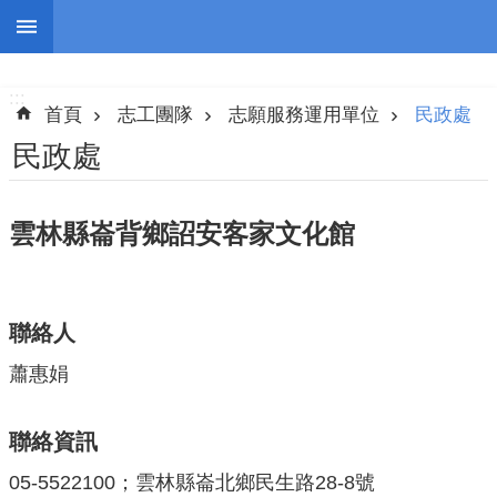
跳到主要內容區塊
:::
進
階
:::
搜
首頁
志工團隊
志願服務運用單位
民政處
尋
民政處
雲林縣崙背鄉詔安客家文化館
認
識
我
們
聯絡人
蕭惠娟
志
工
團
聯絡資訊
隊
05-5522100；雲林縣崙北鄉民生路28-8號
公