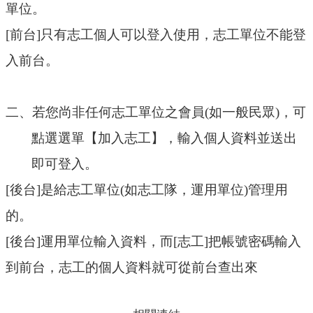
單位。
布
欄
[
前台
]
只有志工個人可以登入使用，志工單位不能登
法
入前台。
規
專
區
二、若您尚非任何志工單位之會員
(
如一般民眾
)
，可
表
點選選單【加入志工】，輸入個人資料並送出
單
即可登入。
下
載
[
後台
]
是給志工單位
(
如志工隊，運用單位
)
管理用
志
的。
工
[
後台
]
運用單位輸入資料，而
[
志工
]
把帳號密碼輸入
招
募
到前台，志工的個人資料就可從前台查出來
互
動