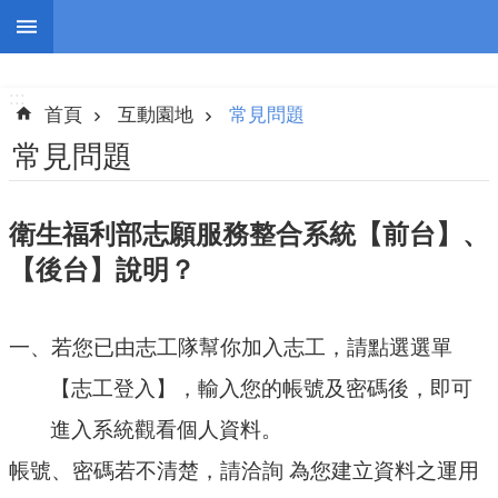
跳到主要內容區塊
:::
進
階
:::
搜
首頁
互動園地
常見問題
尋
常見問題
衛生福利部志願服務整合系統【前台】、
認
【後台】說明？
識
我
們
一、若您已由志工隊幫你加入志工，請點選選單
志
【志工登入】，輸入您的帳號及密碼後，即可
工
團
進入系統觀看個人資料。
隊
帳號、密碼若不清楚，請洽詢 為您建立資料之運用
公