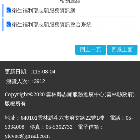
相關連結
園
地
衛生福利部志願服務資訊網
衛生福利部志願服務資訊整合系統
網
站
導
覽
回上一頁
回最上面
回
:::
首
更新日期:
115-08-04
頁
瀏覽人次:
3912
雲
林
Copyright©2020
雲林縣志願服務推廣中心
(
雲林縣政府
)
縣
版權所有
政
府
地址：
640101
雲林縣斗六市府文路
22
號
1
樓｜電話：
05-
5334008
｜傳真：
05-5362732
｜電子信箱：
雲
林
ylcvsc@gmail.com