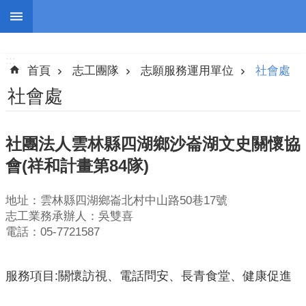
跳到主要內容區塊
:::
進
階
:::
搜
首頁
志工團隊
志願服務運用單位
社會處
尋
社會處
社團法人雲林縣四湖鄉沙崙湖文史關懷協
認
會(祥和計畫第84隊)
識
我
地址：雲林縣四湖鄉崙北村中山路50巷17號
們
志工業務承辦人：吳雙喜
志
電話：05-7721587
工
團
服務項目:關懷訪視、電話問安、長青食堂、健康促進
隊
公