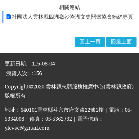
布
相關連結
欄
社團法人雲林縣四湖鄉沙崙湖文史關懷協會粉絲專頁
法
規
專
回上一頁
回最上面
區
:::
表
更新日期:
115-08-04
單
瀏覽人次:
156
下
載
Copyright©2020
雲林縣志願服務推廣中心
(
雲林縣政府
)
志
版權所有
工
招
地址：
640101
雲林縣斗六市府文路
22
號
1
樓｜電話：
05-
募
5334008
｜傳真：
05-5362732
｜電子信箱：
ylcvsc@gmail.com
互
動