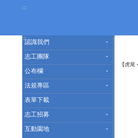
跳到主要內容區塊
:::
:::
:::
認識我們
志工團隊
【虎尾﹡
雲林縣
公布欄
【虎尾﹡
法規專區
【志工
表單下載
志工招募
互動園地