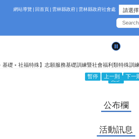
網站導覽
回首頁
雲林縣政府
雲林縣政府社會處
基礎﹡社福特殊】志願服務基礎訓練暨社會福利類特殊訓練(07/
115年度志願服務督導訓練
暫停
上一則
下一
更多
成長】雲林縣115年度志願服務成長訓練(04/27-28)
招募】114年度雲林官邸兒童館招募中！
公布欄
活動訊息