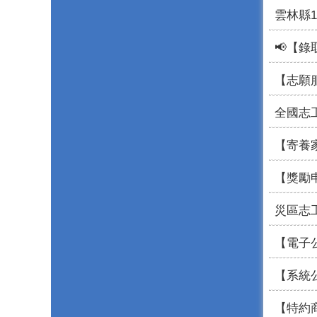
雲林縣
📢【錄
【志願
全國志
【寄養
【獎勵
災區志
【電子
【系統
【特約