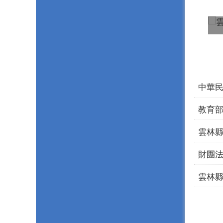
雲林
麥寮
財團
中華
社團