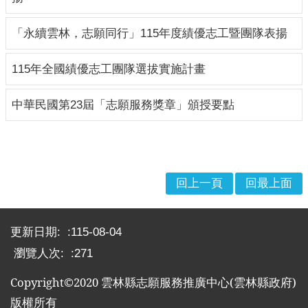
布
欄
「永續雲林，志願同行」115年度績優志工暨團隊表揚
法
115年全國績優志工團隊選拔實施計畫
規
專
區
中華民國第23屆「志願服務獎章」頒授要點
表
單
下
載
回上一頁
回最上面
志
:::
工
更新日期:
115-08-04
招
瀏覽人次:
271
募
Copyright©2020
雲林縣志願服務推廣中心
(
雲林縣政府
)
互
動
版權所有