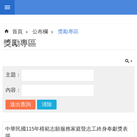
跳到主要內容區塊
:::
進
階
:::
搜
首頁
公布欄
獎勵專區
尋
獎勵專區
認
主題：
識
我
內容：
們
志
工
團
隊
中華民國115年模範志願服務家庭曁志工終身奉獻獎表
揚
公