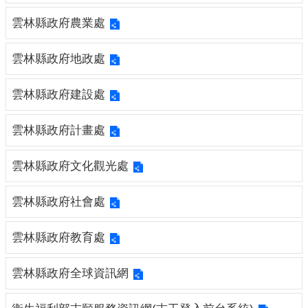
園
地
雲林縣政府農業處
網
雲林縣政府地政處
站
導
雲林縣政府建設處
覽
回
雲林縣政府計畫處
首
頁
雲林縣政府文化觀光處
雲
雲林縣政府社會處
林
縣
政
雲林縣政府教育處
府
雲林縣政府全球資訊網
雲
林