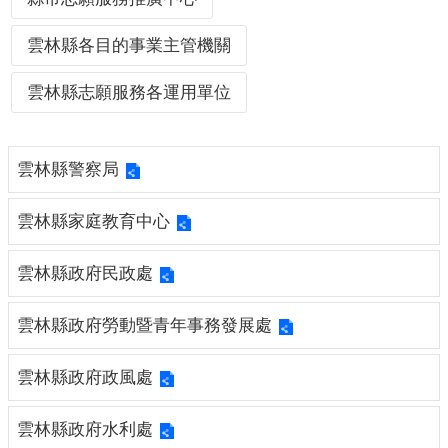
布
欄
雲林縣各目的事業主管機關
法
雲林縣志願服務各運用單位
規
專
區
雲林縣警察局
表
單
雲林縣家庭教育中心
下
載
雲林縣政府民政處
志
工
雲林縣政府勞動暨青年事務發展處
招
募
雲林縣政府政風處
互
雲林縣政府水利處
動