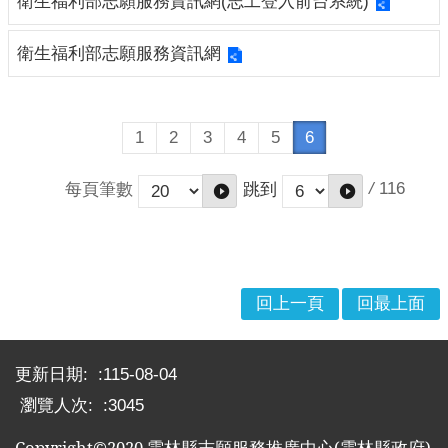
衛生福利部志願服務資訊網(志工登入前台系統)
縣
政
府
衛生福利部志願服務資訊網
社
會
處
1
2
3
4
5
6
/
116
每頁筆數
跳到
回上一頁
回最上面
:::
更新日期:
115-08-04
瀏覽人次:
3045
Copyright©2020
雲林縣志願服務推廣中心
(
雲林縣政府
)