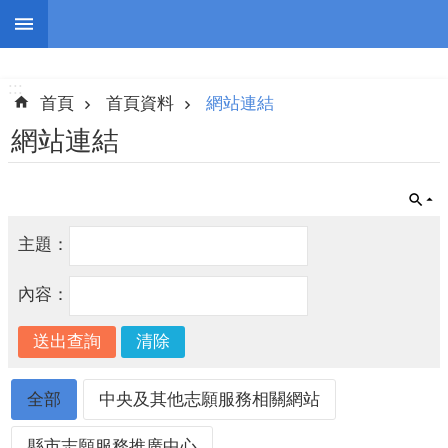
跳到主要內容區塊
:::
進
階
:::
搜
首頁
首頁資料
網站連結
尋
網站連結
認
主題：
識
我
內容：
們
志
工
團
全部
中央及其他志願服務相關網站
隊
公
縣市志願服務推廣中心